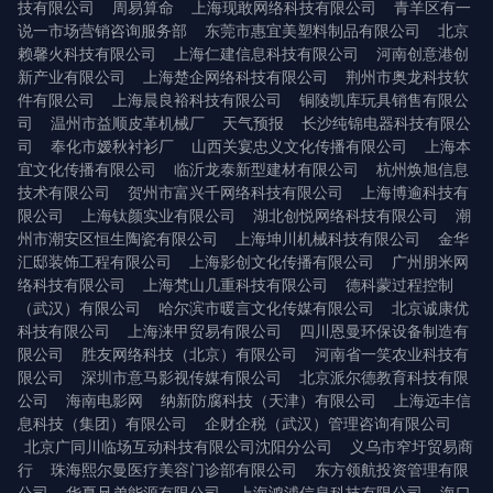
技有限公司
周易算命
上海现敢网络科技有限公司
青羊区有一
说一市场营销咨询服务部
东莞市惠宜美塑料制品有限公司
北京
赖馨火科技有限公司
上海仁建信息科技有限公司
河南创意港创
新产业有限公司
上海楚企网络科技有限公司
荆州市奥龙科技软
件有限公司
上海晨良裕科技有限公司
铜陵凯库玩具销售有限公
司
温州市益顺皮革机械厂
天气预报
长沙纯锦电器科技有限公
司
奉化市嫒秋衬衫厂
山西关宴忠义文化传播有限公司
上海本
宜文化传播有限公司
临沂龙泰新型建材有限公司
杭州焕旭信息
技术有限公司
贺州市富兴千网络科技有限公司
上海博逾科技有
限公司
上海钛颜实业有限公司
湖北创悦网络科技有限公司
潮
州市潮安区恒生陶瓷有限公司
上海坤川机械科技有限公司
金华
汇邸装饰工程有限公司
上海影创文化传播有限公司
广州朋米网
络科技有限公司
上海梵山几重科技有限公司
德科蒙过程控制
（武汉）有限公司
哈尔滨市暖言文化传媒有限公司
北京诚康优
科技有限公司
上海涞甲贸易有限公司
四川恩曼环保设备制造有
限公司
胜友网络科技（北京）有限公司
河南省一笑农业科技有
限公司
深圳市意马影视传媒有限公司
北京派尔德教育科技有限
公司
海南电影网
纳新防腐科技（天津）有限公司
上海远丰信
息科技（集团）有限公司
企财企税（武汉）管理咨询有限公司
北京广同川临场互动科技有限公司沈阳分公司
义乌市窄圩贸易商
行
珠海熙尔曼医疗美容门诊部有限公司
东方领航投资管理有限